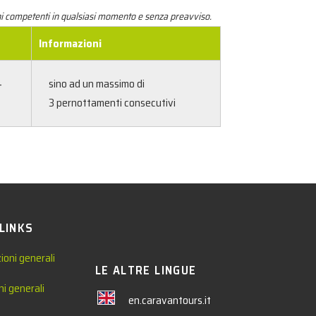
ani competenti in qualsiasi momento e senza preavviso.
Informazioni
4
sino ad un massimo di
3 pernottamenti consecutivi
 LINKS
ioni generali
LE ALTRE LINGUE
ni generali
en.caravantours.it