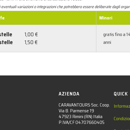
i eventuali variazioni o integrazioni che potrebbero essere deliberate dagli org
ffe
Minori
stelle
1,00 €
gratis fino a 1
stelle
1,50 €
anni
AZIENDA
QUICK
CARAVANTOURS Soc. Coop.
Informaz
Via B. Parmense 19
47923 Rimini (RN) Italia
Condizio
P.IVA/CF 04707660405