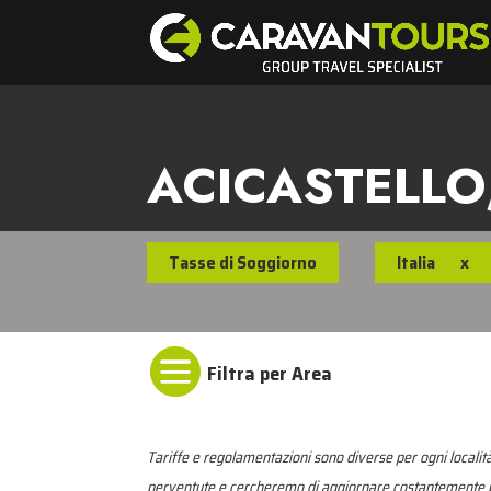
ACICASTELLO
Tasse di Soggiorno
Italia
x

Tariffe e regolamentazioni sono diverse per ogni località
perventute e cercheremo di aggiornare costantemente pe