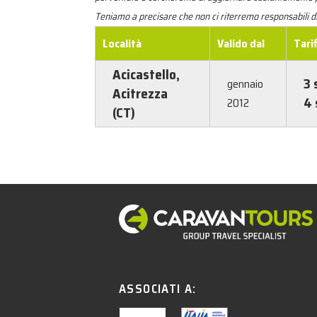
Teniamo a precisare che non ci riterremo responsabili d
Località
Valido dal
Tari
Acicastello,
3 
gennaio
Acitrezza
4 
2012
(CT)
ASSOCIATI A: