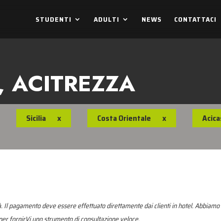
STUDENTI
ADULTI
NEWS
CONTATTACI
, ACITREZZA
Sicilia
x
Costa Orientale
x
Acica
. Il pagamento deve essere effettuato direttamente dai clienti in hotel. Abbiamo 
r fornirVi uno strumento di consultazione veloce.