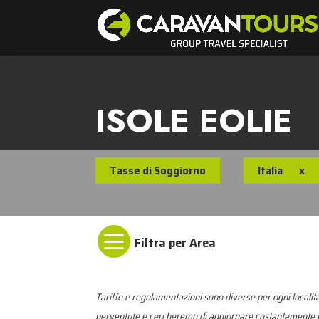
ISOLE EOLIE
Tasse di Soggiorno
Italia
x

Tariffe e regolamentazioni sono diverse per ogni località
perventute e cercheremo di aggiornare costantemente pe