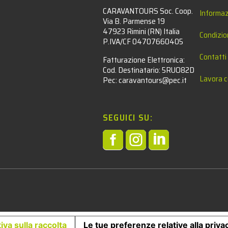
CARAVANTOURS Soc. Coop.
Informaz
Via B. Parmense 19
47923 Rimini (RN) Italia
Condizio
P.IVA/CF 04707660405
Contatti
Fatturazione Elettronica:
Cod. Destinatario: 5RUO82D
Lavora c
Pec: caravantours@pec.it
SEGUICI SU:



l
iva sulla raccolta
Le tue preferenze relative alla priva