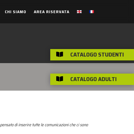
CHI SIAMO
AREA RISERVATA
CATALOGO STUDENTI

CATALOGO ADULTI

pensato di inserire tutte le comunicazioni che ci sono