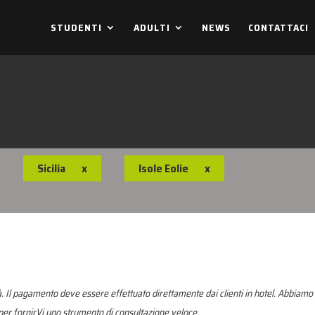
STUDENTI
ADULTI
NEWS
CONTATTACI
Sicilia
x
Isole Eolie
x
. Il pagamento deve essere effettuato direttamente dai clienti in hotel. Abbiamo 
r fornirVi uno strumento di consultazione veloce.