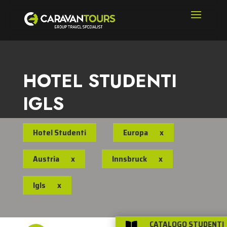
HOTEL STUDENTI
IGLS
Hotel Studenti
Europa
x
Austria
x
Innsbruck
x
Igls
x
CATALOGO STUDENTI
