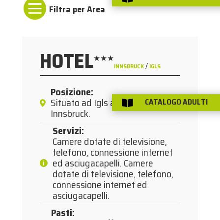

HOTEL
★★★
/
INNSBRUCK
IGLS
Posizione
:
Situato ad Igls a circa 4 km dal
CATALOGO ADULTI

Innsbruck.
Servizi
:
Camere dotate di televisione,
telefono, connessione internet
ed asciugacapelli. Camere
dotate di televisione, telefono,
connessione internet ed
asciugacapelli.
Pasti
: