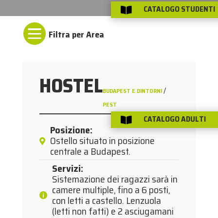
CATALOGO STUDENTI


HOSTEL
/
BUDAPEST E DINTORNI
PEST
CATALOGO ADULTI

Posizione
:
Ostello situato in posizione
centrale a Budapest.
Servizi
:
Sistemazione dei ragazzi sarà in
camere multiple, fino a 6 posti,
con letti a castello. Lenzuola
(letti non fatti) e 2 asciugamani