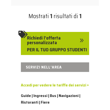
Mostrati
1
risultati di
1

Richiedi l'offerta
9
personalizzata
PER IL TUO GRUPPO STUDENTI
SERVIZI NELL'AREA
Accedi per vedere le tariffe dei servizi »
Guide | Ingressi | Bus | Navigazioni |
Ristoranti | Fiere