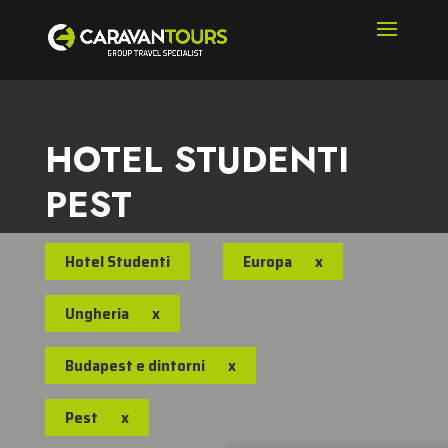
HOTEL STUDENTI
PEST
Hotel Studenti
Europa
x
Ungheria
x
Budapest e dintorni
x
Pest
x