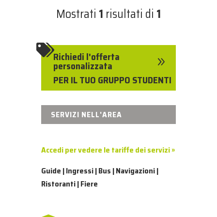
Mostrati
1
risultati di
1

Richiedi l'offerta
9
personalizzata
PER IL TUO GRUPPO STUDENTI
SERVIZI NELL'AREA
Accedi per vedere le tariffe dei servizi »
Guide | Ingressi | Bus | Navigazioni |
Ristoranti | Fiere