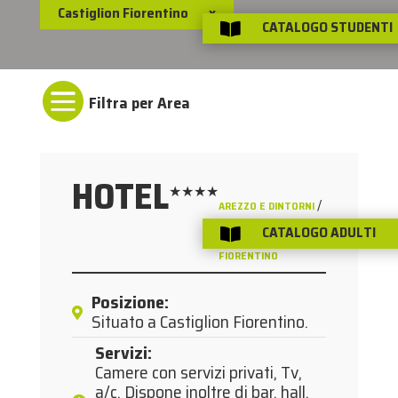
Castiglion Fiorentino
x
CATALOGO STUDENTI


HOTEL
★★★★
/
AREZZO E DINTORNI
CATALOGO ADULTI
CASTIGLION

FIORENTINO
Posizione
:
Situato a Castiglion Fiorentino.
Servizi
:
Camere con servizi privati, Tv,
a/c. Dispone inoltre di bar, hall,