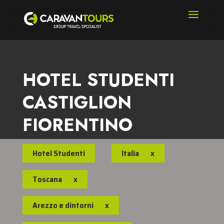
HOTEL STUDENTI
CASTIGLION
FIORENTINO
Hotel Studenti
Italia
x
Toscana
x
Arezzo e dintorni
x