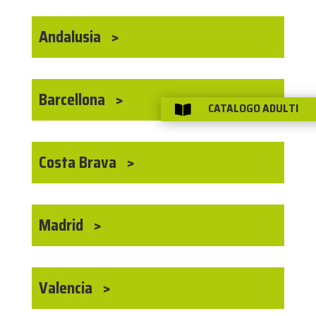
Andalusia
Barcellona
CATALOGO ADULTI

Costa Brava
Madrid
Valencia