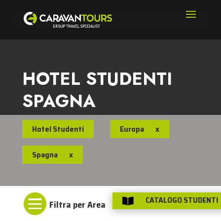
HOTEL STUDENTI
SPAGNA
Hotel Studenti
Europa
x
Spagna
x

CATALOGO STUDENTI
