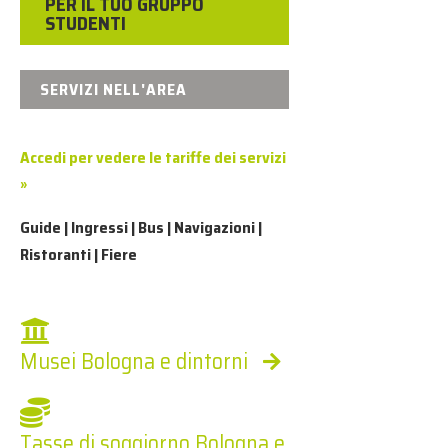
PER IL TUO GRUPPO
STUDENTI
SERVIZI NELL'AREA
Accedi per vedere le tariffe dei servizi
»
Guide | Ingressi | Bus | Navigazioni |
Ristoranti | Fiere
Musei Bologna e dintorni
Tasse di soggiorno Bologna e