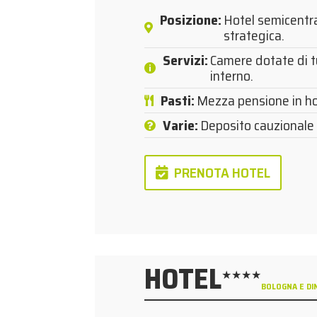
Posizione
:
Hotel semicentra
strategica.
Servizi
:
Camere dotate di tut
interno.
Pasti
:
Mezza pensione in ho
Varie
:
Deposito cauzionale 
PRENOTA HOTEL
HOTEL
★★★★
BOLOGNA E D