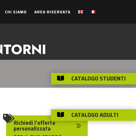
CHI SIAMO
AREA RISERVATA
NTORNI
CATALOGO STUDENTI

CATALOGO ADULTI


Richiedi l'offerta
9
personalizzata