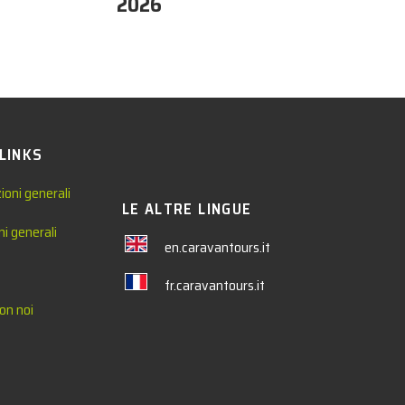
2026
 LINKS
ioni generali
LE ALTRE LINGUE
ni generali
en.caravantours.it
fr.caravantours.it
on noi