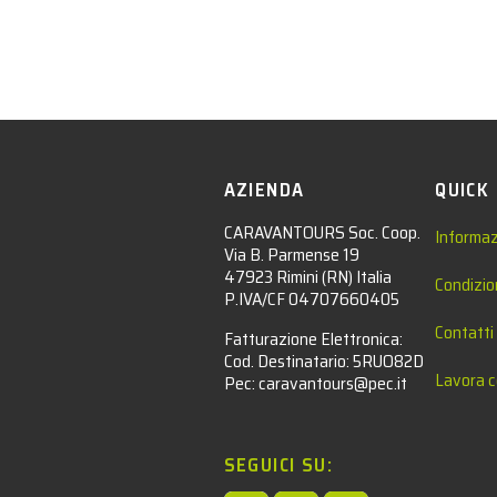
AZIENDA
QUICK
CARAVANTOURS Soc. Coop.
Informaz
Via B. Parmense 19
47923 Rimini (RN) Italia
Condizio
P.IVA/CF 04707660405
Contatti
Fatturazione Elettronica:
Cod. Destinatario: 5RUO82D
Lavora c
Pec: caravantours@pec.it
SEGUICI SU: