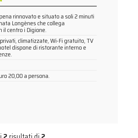
ON
pena rinnovato e situato a soli 2 minuti
rmata Longènes che collega
il centro i Digione.
privati, climatizzate, Wi-Fi gratuito, TV
’hotel dispone di ristorante interno e
enze.
uro 20,00 a persona.
i
2
risultati di
2