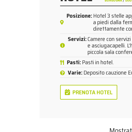
BORGOGNA
DIJ
Posizione
:
Hotel 3 stelle ap
a piedi dalla fe
direttamente con 
Servizi
:
Camere con servizi 
e asciugacapelli. L
piccola sala confer
Pasti
:
Pasti in hotel.
Varie
:
Deposito cauzione E
PRENOTA HOTEL
Mostrat