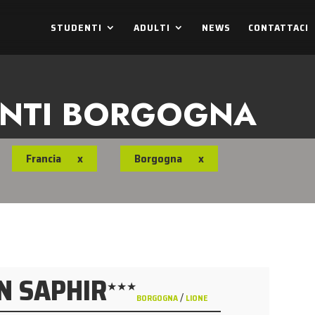
STUDENTI
ADULTI
NEWS
CONTATTACI
ENTI BORGOGNA
Francia
x
Borgogna
x
N SAPHIR
★★★
/
BORGOGNA
LIONE