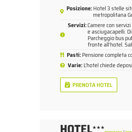
Posizione
:
Hotel 3 stelle si
metropolitana G
Servizi
:
Camere con servizi 
e asciugacapelli. D
Parcheggio bus pub
fronte all’hotel. Sal
Pasti
:
Pensione completa co
Varie
:
L’hotel chiede depos
PRENOTA HOTEL
HOTEL
★★★
/