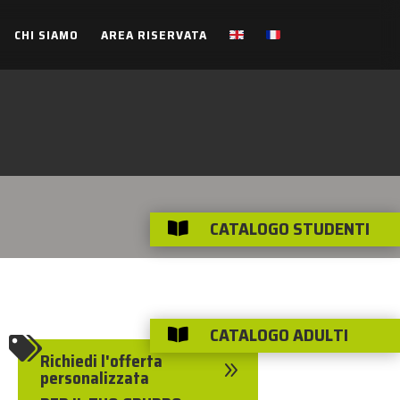
CHI SIAMO
AREA RISERVATA
CATALOGO STUDENTI

CATALOGO ADULTI


Richiedi l'offerta
9
personalizzata