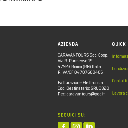
AZIENDA
QUICK
CARAVANTOURS Soc. Coop.
Informaz
Via B. Parmense 19
47923 Rimini (RN) Italia
Condizio
P.IVA/CF 04707660405
Contatti
Fatturazione Elettronica:
Cod. Destinatario: 5RUO82D
Lavora c
Pec: caravantours@pec.it
SEGUICI SU:


