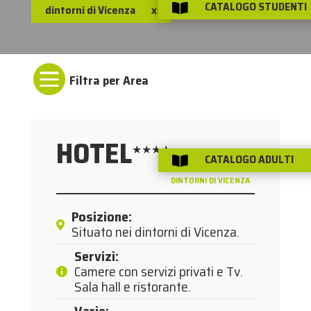
CATALOGO STUDENTI

dintorni di Vicenza
x

HOTEL
★★★★
CATALOGO ADULTI
/

VICENZA E DINTORNI
DINTORNI DI VICENZA
Posizione
:
Situato nei dintorni di Vicenza.
Servizi
:
Camere con servizi privati e Tv.
Sala hall e ristorante.