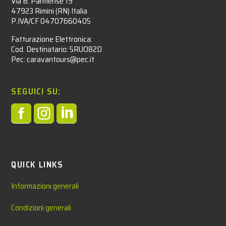
Via B. Parmense 19
47923 Rimini (RN) Italia
P.IVA/CF 04707660405
Fatturazione Elettronica:
Cod. Destinatario: 5RUO82D
Pec: caravantours@pec.it
SEGUICI SU:



QUICK LINKS
Informazioni generali
Condizioni generali