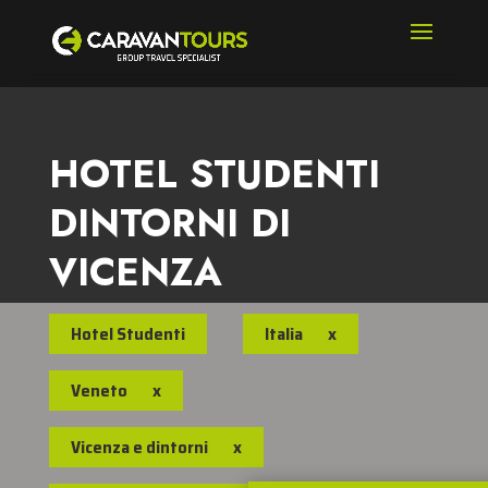
HOTEL STUDENTI
DINTORNI DI
VICENZA
Hotel Studenti
Italia
x
Veneto
x
Vicenza e dintorni
x