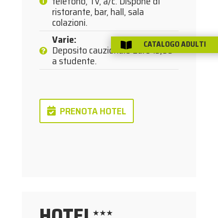
telefono, Tv, a/c. Dispone di
ristorante, bar, hall, sala
colazioni.
Varie
:
CATALOGO ADULTI

Deposito cauzionale Euro 15,00
a studente.
PRENOTA HOTEL
HOTEL
★★★