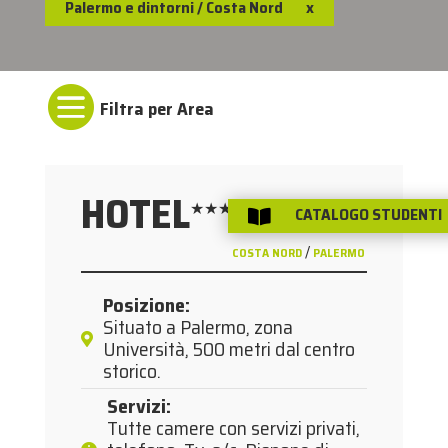
Palermo e dintorni / Costa Nord
x

HOTEL
★★★
CATALOGO STUDENTI

PALERMO E DINTORNI /
/
COSTA NORD
PALERMO
Posizione
:
Situato a Palermo, zona
Università, 500 metri dal centro
storico.
Servizi
:
Tutte camere con servizi privati,