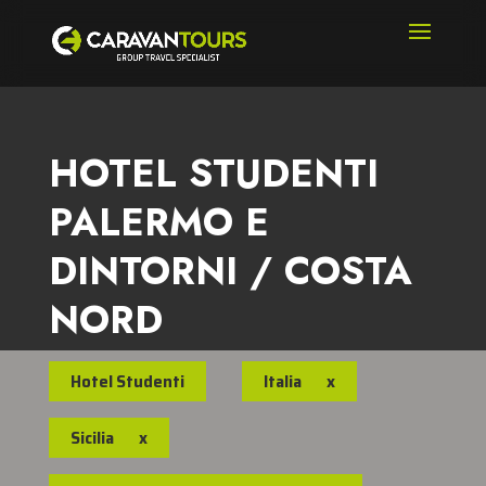
HOTEL STUDENTI
PALERMO E
DINTORNI / COSTA
NORD
Hotel Studenti
Italia
x
Sicilia
x