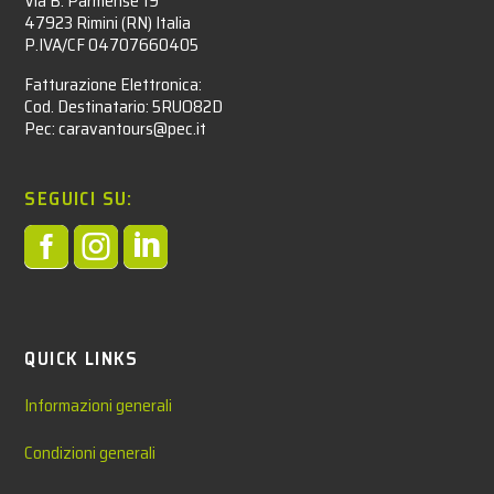
Via B. Parmense 19
47923 Rimini (RN) Italia
P.IVA/CF 04707660405
Fatturazione Elettronica:
Cod. Destinatario: 5RUO82D
Pec: caravantours@pec.it
SEGUICI SU:



QUICK LINKS
Informazioni generali
Condizioni generali