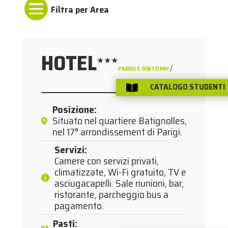

HOTEL
★★★
/
PARIGI E DINTORNI
PARIGI
CATALOGO STUDENTI

Posizione
:
Situato nel quartiere Batignolles,
nel 17° arrondissement di Parigi.
Servizi
:
Camere con servizi privati,
climatizzate, Wi-Fi gratuito, TV e
asciugacapelli. Sale riunioni, bar,
ristorante, parcheggio bus a
pagamento.
Pasti
: