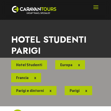
HOTEL STUDENTI
PARIGI
Hotel Studenti
Europa
x
Francia
x
Parigi e dintorni
x
Parigi
x