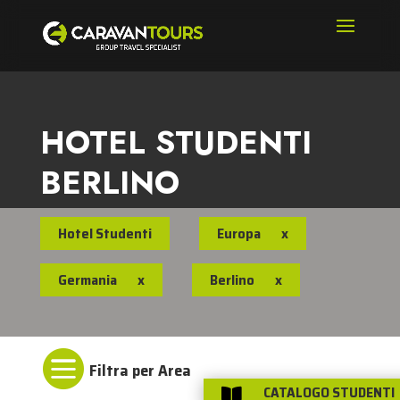
HOTEL STUDENTI
BERLINO
Hotel Studenti
Europa
x
Germania
x
Berlino
x

CATALOGO STUDENTI
