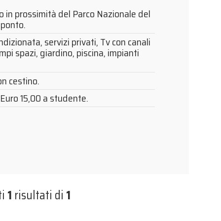
ro in prossimità del Parco Nazionale del
aponto.
dizionata, servizi privati, Tv con canali
mpi spazi, giardino, piscina, impianti
n cestino.
Euro 15,00 a studente.
ti
1
risultati di
1