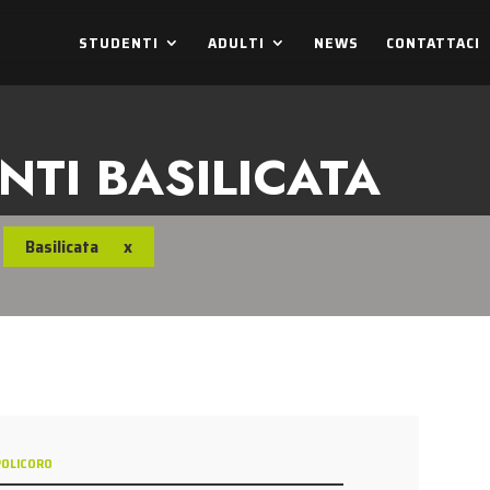
STUDENTI
ADULTI
NEWS
CONTATTACI
NTI BASILICATA
Basilicata
x
POLICORO