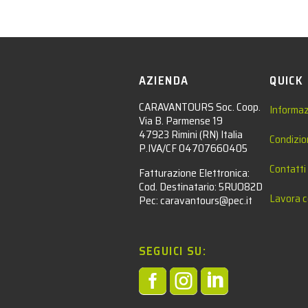
AZIENDA
QUICK
CARAVANTOURS Soc. Coop.
Informaz
Via B. Parmense 19
47923 Rimini (RN) Italia
Condizio
P.IVA/CF 04707660405
Contatti
Fatturazione Elettronica:
Cod. Destinatario: 5RUO82D
Lavora c
Pec: caravantours@pec.it
SEGUICI SU:


