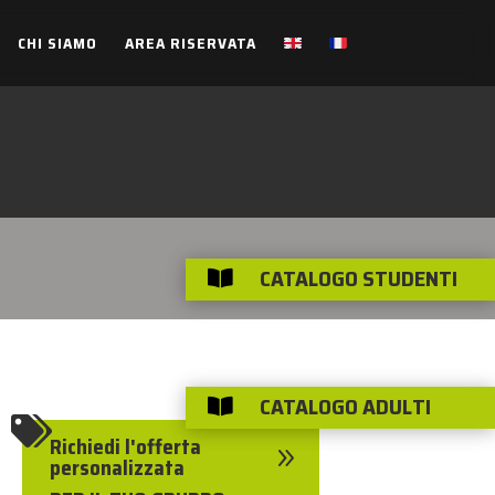
CHI SIAMO
AREA RISERVATA
CATALOGO STUDENTI

CATALOGO ADULTI


Richiedi l'offerta
9
personalizzata