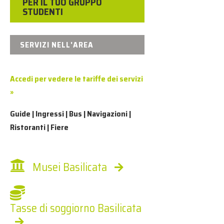
PER IL TUO GRUPPO
STUDENTI
SERVIZI NELL'AREA
Accedi per vedere le tariffe dei servizi
»
Guide | Ingressi | Bus | Navigazioni |
Ristoranti | Fiere
Musei Basilicata
Tasse di soggiorno Basilicata