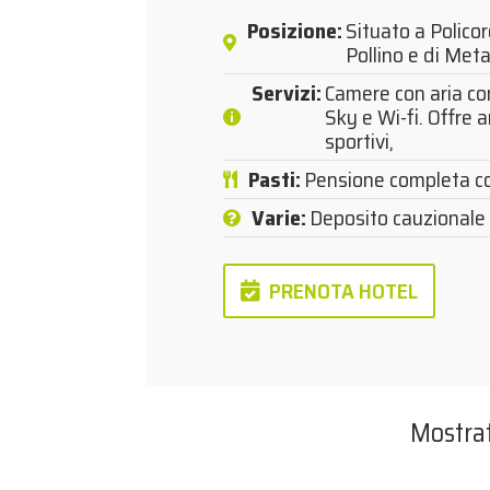
Posizione
:
Situato a Polico
Pollino e di Met
Servizi
:
Camere con aria con
Sky e Wi-fi. Offre a
sportivi,
Pasti
:
Pensione completa co
Varie
:
Deposito cauzionale 
PRENOTA HOTEL
Mostra