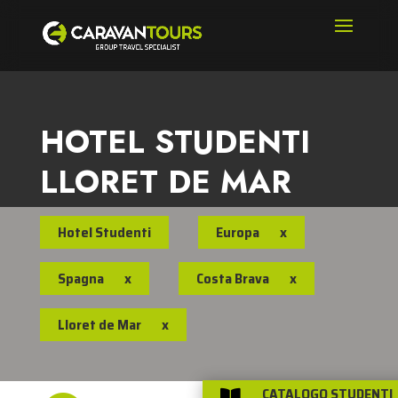
HOTEL STUDENTI
LLORET DE MAR
Hotel Studenti
Europa
x
Spagna
x
Costa Brava
x
Lloret de Mar
x
CATALOGO STUDENTI
