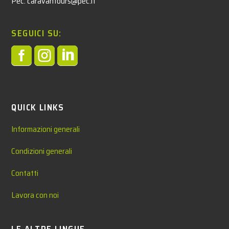
Pec: caravantours@pec.it
SEGUICI SU:



QUICK LINKS
Informazioni generali
Condizioni generali
Contatti
Lavora con noi
LE ALTRE LINGUE