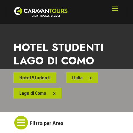
HOTEL STUDENTI
LAGO DI COMO
Hotel Studenti
Italia
x
Lago di Como
x
