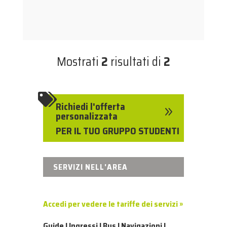
Mostrati
2
risultati di
2

Richiedi l'offerta
9
personalizzata
PER IL TUO GRUPPO STUDENTI
SERVIZI NELL'AREA
Accedi per vedere le tariffe dei servizi »
Guide | Ingressi | Bus | Navigazioni |