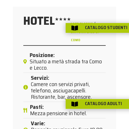
HOTEL
★★★★
/
LAGO DI COMO
CATALOGO STUDENTI

DINTORNI LAGO DI
COMO
Posizione
:
Situato a metà strada tra Como
e Lecco.
Servizi
:
Camere con servizi privati,
telefono, asciugacapelli.
Ristorante, bar, ascensore.
CATALOGO ADULTI

Pasti
:
Mezza pensione in hotel.
Varie
: