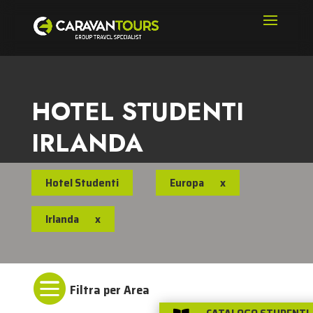
HOTEL STUDENTI
IRLANDA
Hotel Studenti
Europa
x
Irlanda
x
