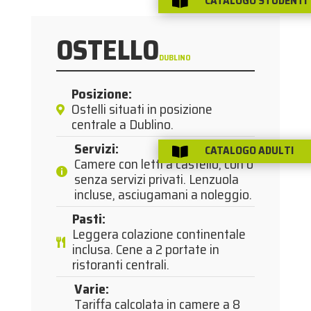
CATALOGO STUDENTI

OSTELLO
DUBLINO
Posizione
:
Ostelli situati in posizione
centrale a Dublino.
Servizi
:
CATALOGO ADULTI

Camere con letti a castello, con o
senza servizi privati. Lenzuola
incluse, asciugamani a noleggio.
Pasti
:
Leggera colazione continentale
inclusa. Cene a 2 portate in
ristoranti centrali.
Varie
:
Tariffa calcolata in camere a 8