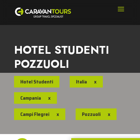
HOTEL STUDENTI
POZZUOLI
Hotel Studenti
Italia
x
Campania
x
Campi Flegrei
x
Pozzuoli
x