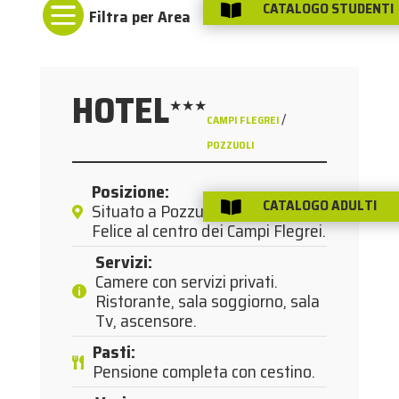

CATALOGO STUDENTI

HOTEL
★★★
/
CAMPI FLEGREI
POZZUOLI
Posizione
:
CATALOGO ADULTI
Situato a Pozzuoli località Arco

Felice al centro dei Campi Flegrei.
Servizi
:
Camere con servizi privati.
Ristorante, sala soggiorno, sala
Tv, ascensore.
Pasti
:
Pensione completa con cestino.