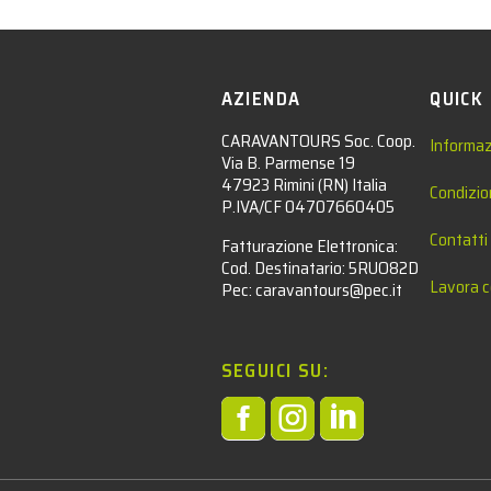
AZIENDA
QUICK
CARAVANTOURS Soc. Coop.
Informaz
Via B. Parmense 19
47923 Rimini (RN) Italia
Condizio
P.IVA/CF 04707660405
Contatti
Fatturazione Elettronica:
Cod. Destinatario: 5RUO82D
Lavora c
Pec: caravantours@pec.it
SEGUICI SU:


