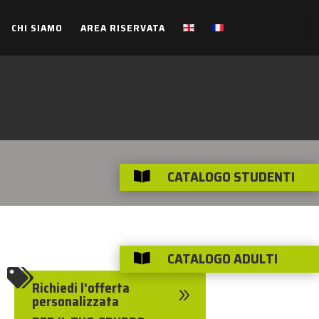
CHI SIAMO
AREA RISERVATA
CATALOGO STUDENTI

CATALOGO ADULTI


Richiedi l'offerta
9
personalizzata